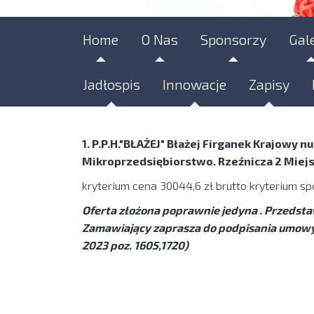
Home
O Nas
Sponsorzy
Gal
Jadłospis
Innowacje
Zapisy
1. P.P.H."BŁAŻEJ" Błażej Firganek Krajowy
Mikroprzedsiębiorstwo. Rzeźnicza 2 Miej
kryterium cena 30044,6 zł brutto kryterium s
Oferta złożona poprawnie jedyna . Przedstaw
Zamawiający zaprasza do podpisania umowy zg
2023 poz. 1605,1720)