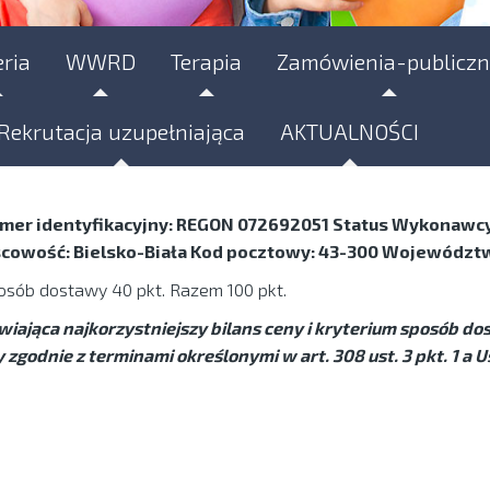
eria
WWRD
Terapia
Zamówienia-publiczn
Rekrutacja uzupełniająca
AKTUALNOŚCI
 numer identyfikacyjny: REGON 072692051 Status Wykonawcy
scowość: Bielsko-Biała Kod pocztowy: 43-300 Województw
posób dostawy 40 pkt. Razem 100 pkt.
iająca najkorzystniejszy bilans ceny i kryterium sposób do
odnie z terminami określonymi w art. 308 ust. 3 pkt. 1 a Us