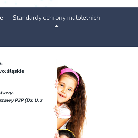
e
Standardy ochrony małoletnich
:
o: śląskie
stawy.
tawy PZP (Dz. U. z